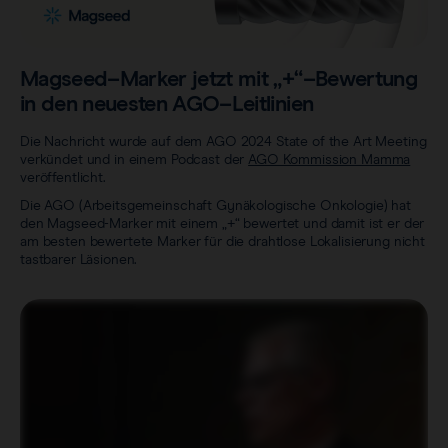
Sentimag® Gen 2
Downloads
Wir über uns.
Alle Produkte anzeigen
Häufig gestellte Fragen
Magseed–Marker jetzt mit „+“–Bewertung
Stellenmarkt
in den neuesten AGO–Leitlinien
Die Nachricht wurde auf dem AGO 2024 State of the Art Meeting
verkündet und in einem Podcast der
AGO Kommission Mamma
veröffentlicht.
Die AGO (Arbeitsgemeinschaft Gynäkologische Onkologie) hat
den Magseed-Marker mit einem „+“ bewertet und damit ist er der
am besten bewertete Marker für die drahtlose Lokalisierung nicht
tastbarer Läsionen.