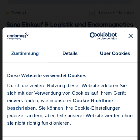
Produkt
Lesezeit: 1 Minuten
Sana Einkauf & Logistik und Endomagnetics
GmbH: Rahmenvertrag im Bereich …
Zustimmung
Details
Über Cookies
Diese Webseite verwendet Cookies
Durch die weitere Nutzung dieser Website erklären Sie
Aktuelle Nachrichten:
sich mit der Verwendung von Cookies auf Ihrem Gerät
einverstanden, wie in unserer
Cookie-Richtlinie
Endomag ist Teil von Holo
beschrieben
. Sie können Ihre Cookie-Einstellungen
jederzeit ändern, aber Teile unserer Website werden ohne
sie nicht richtig funktionieren.
Produkt
Lesezeit: 2 Minuten