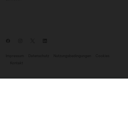
Impressum
Datenschutz
Nutzungsbedingungen
Cookies
Kontakt
Aktuelle Nachrichten: Endomag ist Teil von Hologic
©2007–2023 Endomagnetics Ltd (Endomag) ist ein in England und
Wales eingetragenes Unternehmen (Nr. 06227698). Eingetragener
Firmensitz:
330 Cambridge Science Park, Milton Road, Cambridge
CB4 0WN, UK. USt-Id.Nr.: GB 947 7709 68
Die Website dient
Besuchern aus Deutschland.