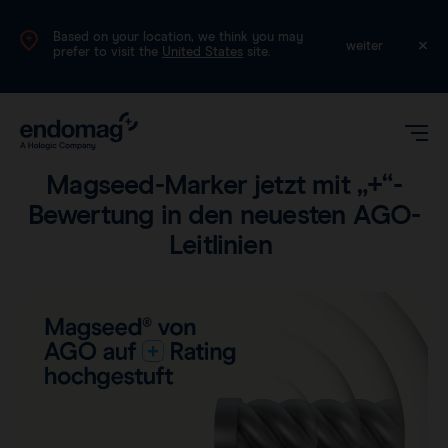
Based on your location, we think you may
DE
weiter
prefer to visit the
United States
site.
Produkt
•
Lesezeit: 1 Minuten
Magseed-Marker jetzt mit „+“-
Bewertung in den neuesten AGO-
Leitlinien
Magseed®
Magtrace®
Klinische Daten