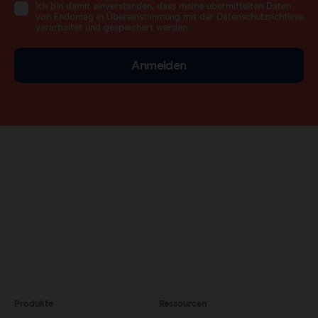
Ich bin damit einverstanden, dass meine übermittelten Daten
von Endomag in Übereinstimmung mit der Datenschutzrichtlinie
verarbeitet und gespeichert werden.
Anmelden
Produkte
Ressourcen