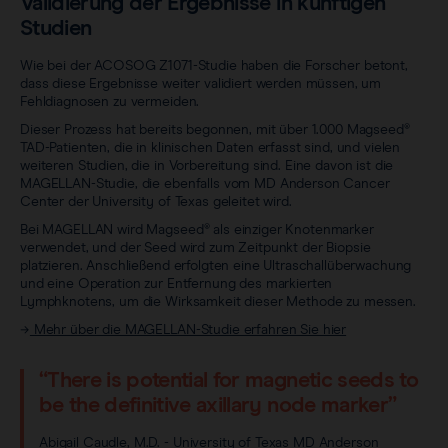
Validierung der Ergebnisse in künftigen
Studien
Wie bei der ACOSOG Z1071-Studie haben die Forscher betont,
dass diese Ergebnisse weiter validiert werden müssen, um
Fehldiagnosen zu vermeiden.
Dieser Prozess hat bereits begonnen, mit über 1.000 Magseed®
TAD-Patienten, die in klinischen Daten erfasst sind, und vielen
weiteren Studien, die in Vorbereitung sind. Eine davon ist die
MAGELLAN-Studie, die ebenfalls vom MD Anderson Cancer
Center der University of Texas geleitet wird.
Bei MAGELLAN wird Magseed® als einziger Knotenmarker
verwendet, und der Seed wird zum Zeitpunkt der Biopsie
platzieren. Anschließend erfolgten eine Ultraschallüberwachung
und eine Operation zur Entfernung des markierten
Lymphknotens, um die Wirksamkeit dieser Methode zu messen.
→
Mehr über die MAGELLAN-Studie erfahren Sie hier
“There is potential for magnetic seeds to
be the definitive axillary node marker”
Abigail Caudle, M.D. - University of Texas MD Anderson