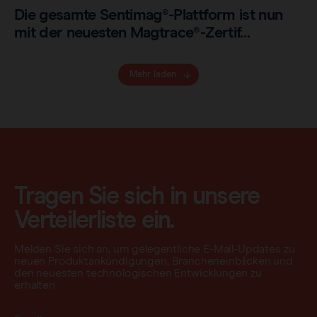
Die gesamte Sentimag®-Plattform ist nun
mit der neuesten Magtrace®-Zertif…
Mehr laden
Tragen Sie sich in unsere
Verteilerliste ein.
Melden Sie sich an, um gelegentliche E-Mail-Updates zu
neuen Produktankündigungen, Brancheneinblicken und
den neuesten technologischen Entwicklungen zu
erhalten.