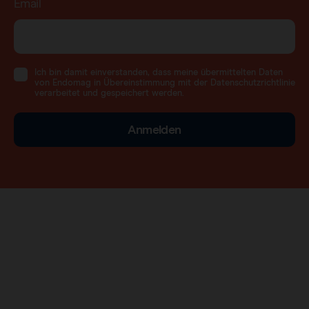
Email
Ich bin damit einverstanden, dass meine übermittelten Daten
von Endomag in Übereinstimmung mit der Datenschutzrichtlinie
verarbeitet und gespeichert werden.
Anmelden