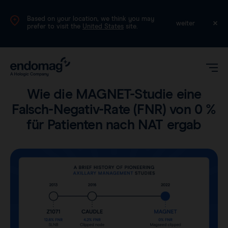
Based on your location, we think you may
DE
weiter
prefer to visit the
United States
site.
Produkt
•
Lesezeit: 5 Minuten
Wie die MAGNET-Studie eine
Falsch-Negativ-Rate (FNR) von 0 %
für Patienten nach NAT ergab
Magseed®
Magtrace®
Klinische Daten