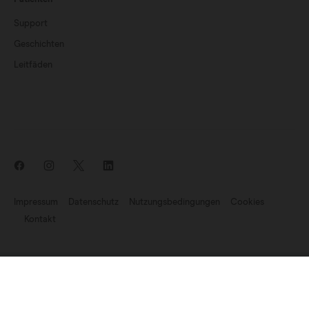
Support
Geschichten
Leitfäden
Impressum
Datenschutz
Nutzungsbedingungen
Cookies
Kontakt
Aktuelle Nachrichten: Endomag ist Teil von Hologic
©2007–2023 Endomagnetics Ltd (Endomag) ist ein in England und