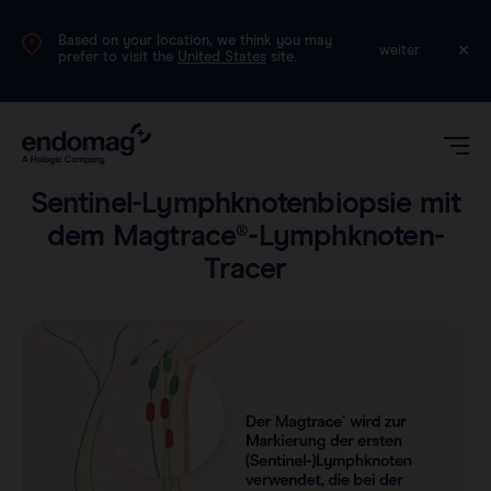
Based on your location, we think you may
DE
weiter
prefer to visit the
United States
site.
Leitfaden für Patienten
•
Lesezeit: 3 Minuten
Sentinel-Lymphknotenbiopsie mit
dem Magtrace®-Lymphknoten-
Tracer
Magseed®
Magtrace®
Klinische Daten