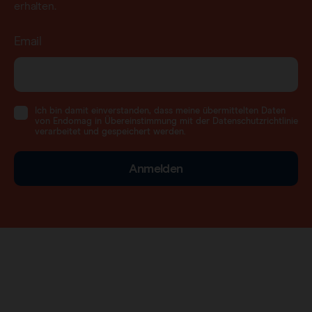
erhalten.
Email
Ich bin damit einverstanden, dass meine übermittelten Daten
von Endomag in Übereinstimmung mit der Datenschutzrichtlinie
verarbeitet und gespeichert werden.
Anmelden