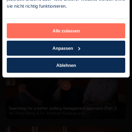
sie nicht richtig funktionieren.
The MagTotal Findings Explained [Part 2]
Alle zulassen
Dr. Andreas Karakatsanis, Prof. Alastair Thompson & Prof. Carol
Benn
Anpassen
Ablehnen
Searching for a better axillary management approach [Part 1]
Mr. Peter Barry & Dr. Andreas Karakatsanis