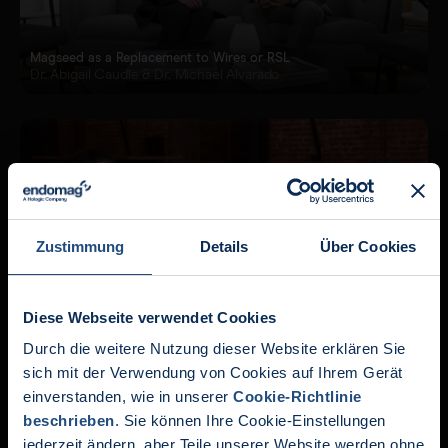
Magseed as a Replacement to Wires or RSL
Dr. Abigail Caudle & Dr. Michael Alvarado
Zustimmung
Details
Über Cookies
The MagTotal Findings Explained [Part 1]
Dr. Andreas Karakatsanis, Prof. Alastair Thompson & Prof. Carol
Diese Webseite verwendet Cookies
Benn
Durch die weitere Nutzung dieser Website erklären Sie
Aktuelle Nachrichten:
sich mit der Verwendung von Cookies auf Ihrem Gerät
einverstanden, wie in unserer
Cookie-Richtlinie
Endomag ist Teil von Holo
beschrieben
. Sie können Ihre Cookie-Einstellungen
jederzeit ändern, aber Teile unserer Website werden ohne