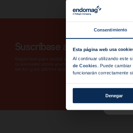
Noticias
End
Consentimiento
Suscríbase a nuestra lista de
Esta página web usa cookie
Al continuar utilizando este 
Regístrese para recibir por correo electrónico actualiz
ocasionales sobre anuncios de nuevos productos, info
de Cookie
s. Puede cambiar l
sector y los últimos avances tecnológicos.
funcionarán correctamente si
Denegar