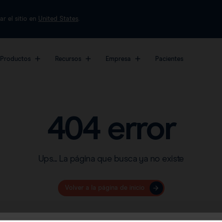
ar el sitio en
United States
.
Productos
Recursos
Empresa
Pacientes
La plataforma más
Acerca de nosotros
Marcadores
Datos clínicos
sofisticada sobre el
Trabaje con nosotros
Preguntas frecuentes
Magseed®
404 error
tratamiento quirúrgico
del cáncer de mama.
Magtrace®
Ver todos los
Ups... La página que busca ya no existe
productos
Volver a la página de inicio