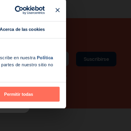
de Hologic
Acerca de las cookies
escribe en nuestra
Política
Suscribirse
partes de nuestro sitio no
e mis datos enviados sean procesados
cuerdo con la Política de Privacidad.
ier momento.
Permitir todas