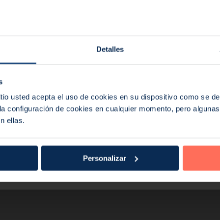
:
omag forma parte ahora 
Detalles
 correo.
Correo electrónico
s
sitio usted acepta el uso de cookies en su dispositivo como se d
aciones
rmación del
a configuración de cookies en cualquier momento, pero algunas 
n ellas.
Doy mi consentimiento para qu
y almacenados por Endomag de a
Puede darse de baja en cualqu
Personalizar