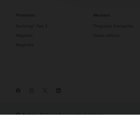
Productos
Recursos
Sentimag® Gen 2
Preguntas frecuentes
Magseed
Datos clínicos
Magtrace
Noticias: Endomag forma parte de Hologic
©2007-2023 Endomagnetics, Ltd. (Endomag) es una sociedad registra
 Domicilio social: 
330 Cambridge Science Park, Milton Road, Cambr