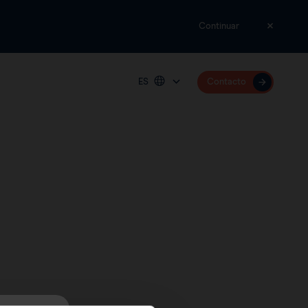
Continuar
ES
Contacto
Plataforma
Deutschland
España
Sentimag® Gen 2
France
United Kingdom
United States
International (English)