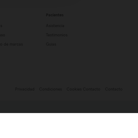
Pacientes
os
Asistencia
uso
Testimonios
so de marcas
Guías
Privacidad
Condiciones
Cookies Contacto
Contacto