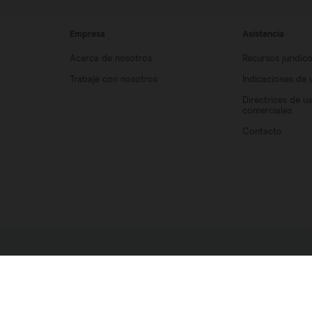
Empresa
Asistencia
Acerca de nosotros
Recursos jurídic
Trabaje con nosotros
Indicaciones de 
Directrices de u
comerciales
Contacto
da en Inglaterra y Gales (con el n.º 06227698). 

idge CB4 0WN (Reino Unido). N.º de identificación fiscal: GB 947 7709 68