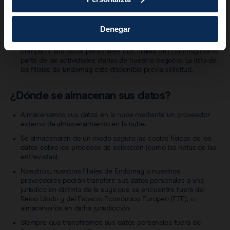
estarán sujetos a obligaciones legales y contractuales
confeccionadas para proteger sus datos personales, incluido
el requisito de tratar sus datos personales únicamente con
arreglo a este Aviso de privacidad para candidatos.
Denegar
Otras empresas que sean filiales de Endomag. Podemos
compartir sus datos personales con filiales de Endomag como
parte de las actividades diarias de nuestro negocio. La lista de
las filiales de Endomag está disponible previa solicitud.
¿Dónde se almacenan sus datos?
Almacenamos sus datos en la nube mediante un proveedor
externo de almacenamiento en la nube.
Se almacenarán de un modo seguro las copias físicas de los
datos sobre los procesos de selección (como las notas de las
entrevistas).
Nosotros, nuestras filiales de Endomag o nuestros
proveedores podrán transferir sus datos personales a una
jurisdicción distinta de la suya que se encuentre fuera del
Reino Unido y del Espacio Económico Europeo (EEE), o
almacenarlos en dicha jurisdicción.
Siempre que transfiramos sus datos personales fuera del