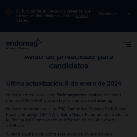
En función de su ubicación, creemos que
ES
Continuar
tal vez prefiera visitar el sitio en
United
States
.
Información jurídica
Aviso de privacidad para
candidatos
Última actualización: 8 de enero de 2024
Nuestra empresa se llama
Endomagnetics Limited
(sociedad
número 06227698) y opera bajo el nombre de
Endomag
.
Magseed®
Nuestro domicilio social es 330 Cambridge Science Park, Milton
Road, Cambridge CB4 0WN, Reino Unido. Estamos registrados en
Magtrace®
la Oficina del Comisionado de Información con el número
Datos clínicos
Z3616775
Si tiene alguna duda sobre este Aviso de privacidad para