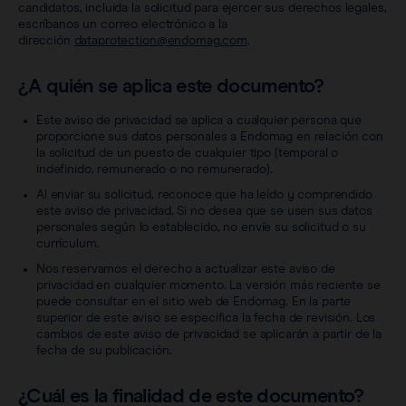
Sentimag® Gen 2
candidatos, incluida la solicitud para ejercer sus derechos legales,
Preguntas frecuentes
Acerca de nosotros
escríbanos un correo electrónico a la
dirección
dataprotection@endomag.com
.
Ver todos los productos
Trabaje con nosotros
¿A quién se aplica este documento?
Este aviso de privacidad se aplica a cualquier persona que
proporcione sus datos personales a Endomag en relación con
la solicitud de un puesto de cualquier tipo (temporal o
indefinido, remunerado o no remunerado).
Al enviar su solicitud, reconoce que ha leído y comprendido
este aviso de privacidad. Si no desea que se usen sus datos
personales según lo establecido, no envíe su solicitud o su
currículum.
Nos reservamos el derecho a actualizar este aviso de
privacidad en cualquier momento. La versión más reciente se
puede consultar en el sitio web de Endomag. En la parte
superior de este aviso se especifica la fecha de revisión. Los
cambios de este aviso de privacidad se aplicarán a partir de la
fecha de su publicación.
¿Cuál es la finalidad de este documento?