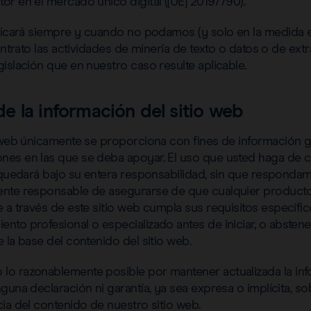
r en el mercado único digital ([UE] 2019/790).
plicará siempre y cuando no podamos (y solo en la medid
contrato las actividades de minería de texto o datos o de ex
islación que en nuestro caso resulte aplicable.
 la información del sitio web
o web únicamente se proporciona con fines de información 
es en las que se deba apoyar. El uso que usted haga de c
 quedará bajo su entera responsabilidad, sin que respondam
nte responsable de asegurarse de que cualquier producto,
e a través de este sitio web cumpla sus requisitos especí
to profesional o especializado antes de iniciar, o absteners
 la base del contenido del sitio web.
o razonablemente posible por mantener actualizada la info
guna declaración ni garantía, ya sea expresa o implícita, sob
ia del contenido de nuestro sitio web.