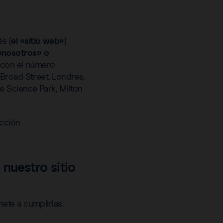
s (
el «sitio web»
)
«nosotros» o
s con el número
Broad Street, Londres,
 Science Park, Milton
ección
nuestro sitio
ete a cumplirlas.