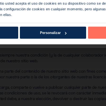
dad intelectual del sitio web o sobre este.
sitio usted acepta el uso de cookies en su dispositivo como se d
a configuración de cookies en cualquier momento, pero algunas 
una copia, y descargar extractos, de cualquier página de n
n ellas.
e dirigir la atención de otras personas de su organización
itio web.
Personalizar
n modo alguno las copias en papel o digitales de ningún m
ni usar las ilustraciones, fotografías, secuencias de vídeo 
exto que los acompaña.
iempre nuestra condición (y la de cualquier colaborador i
de nuestro sitio web.
a parte del contenido de nuestro sitio web con fines come
por nuestra parte o la de los otorgantes de nuestras licencia
carga, comparte o vuelve a publicar cualquier parte de nues
as condiciones de uso, se le revocará con carácter inmedi
sted debe, a nuestra elección, devolver o destruir las copi