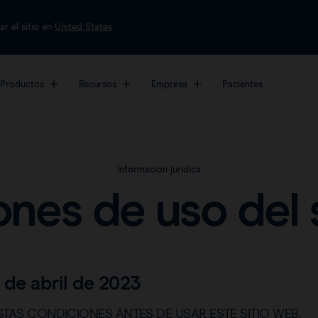
ar el sitio en
United States
.
Productos
Recursos
Empresa
Pacientes
La plataforma más
Acerca de nosotros
Marcadores
Datos clínicos
sofisticada sobre el
Trabaje con nosotros
Preguntas frecuentes
Magseed®
Información jurídica
tratamiento quirúrgico
del cáncer de mama.
Magtrace®
nes de uso del 
Ver todos los
productos
 de abril de 2023
TAS CONDICIONES ANTES DE USAR ESTE SITIO WEB.