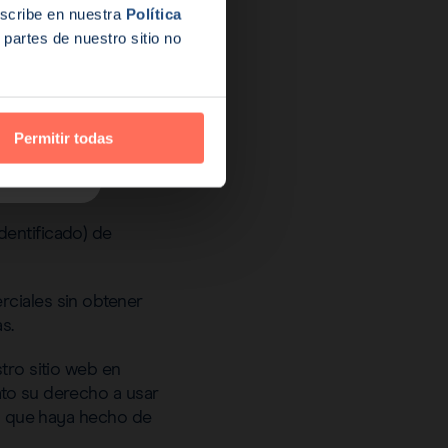
escribe en nuestra
Política
partes de nuestro sitio no
uestro sitio web para
 al contenido
Permitir todas
aterial que haya
o audio o los gráficos
dentificado) de
rciales sin obtener
s.
tro sitio web en
ato su derecho a usar
as que haya hecho de