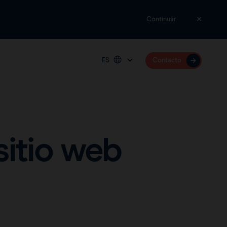
Continuar
ES
Contacto
Plataforma
Deutschland
España
Sentimag® Gen 2
France
sitio web
United Kingdom
United States
International (English)