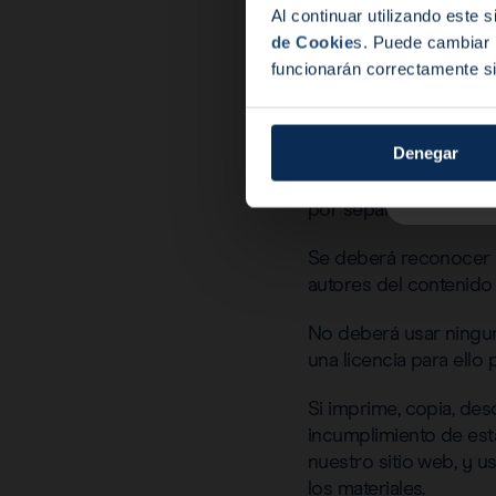
los derechos de propie
Al continuar utilizando este 
de Cookie
s. Puede cambiar l
Usted puede imprimir 
funcionarán correctamente si
su uso personal y pued
publicado en nuestro s
Denegar
No deberá modificar e
impreso o descargado, 
por separado sin el t
Se deberá reconocer s
autores del contenido 
No deberá usar ningun
una licencia para ello 
Si imprime, copia, des
incumplimiento de est
nuestro sitio web, y u
los materiales.