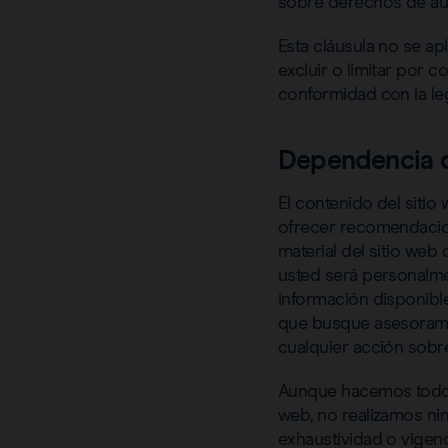
sobre derechos de auto
Esta cláusula no se a
excluir o limitar por 
conformidad con la leg
Dependencia de
El contenido del siti
ofrecer recomendacion
material del sitio web
usted será personalme
información disponibl
que busque asesoramien
cualquier acción sobre
Aunque hacemos todo l
web, no realizamos nin
exhaustividad o vigenc