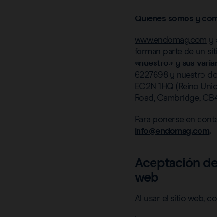
Quiénes somos y cóm
www.endomag.com
y 
forman parte de un si
«nuestro» y sus varia
6227698 y nuestro domi
EC2N 1HQ (Reino Unido
Road, Cambridge, CB4
Para ponerse en conta
info@endomag.com
.
Aceptación de 
web
Al usar el sitio web,