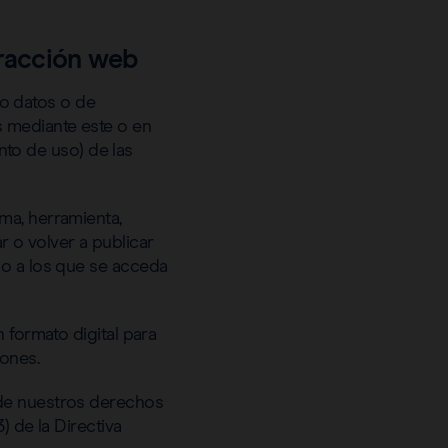
tracción web
o o datos o de
s mediante este o en
ento de uso) de las
ama, herramienta,
r o volver a publicar
cio a los que se acceda
n formato digital para
iones.
 de nuestros derechos
) de la Directiva