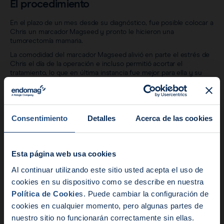
El procedimiento
En el plazo de un mes desde su diagnóstico, fue posible colocar a
Chris un marcador Magseed y pronto le hicieron una
tumorectomía mamaria.
La comodidad del marcador Magseed alivió en parte el estrés de
Chris el día de la operación e incluso permitió acortar el
tratamiento, lo que en última instancia fue mejor para ella y su
familia.
«Lo tuve colocado un par de días [antes
Consentimiento
Detalles
Acerca de las cookies
de la operación] y ni siquiera lo noté ni
pensé en ello».
Chris Hiatt
Esta página web usa cookies
Noticias:
Al continuar utilizando este sitio usted acepta el uso de
Los resultados
cookies en su dispositivo como se describe en nuestra
Endomag forma parte aho
Política de Cookie
s. Puede cambiar la configuración de
Seis meses después de la operación, Chris recuperó los niveles
de actividad que tenía antes del diagnóstico y, casi un año
cookies en cualquier momento, pero algunas partes de
después, se encuentra bien y se mantiene activa.
nuestro sitio no funcionarán correctamente sin ellas.