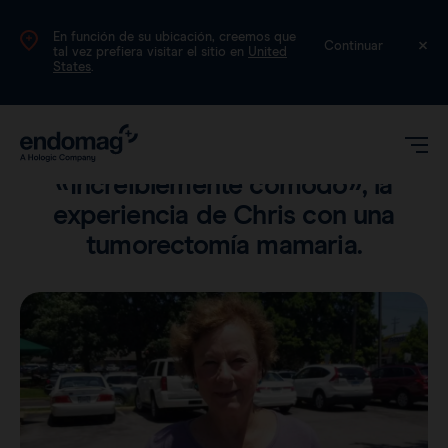
En función de su ubicación, creemos que
ES
Continuar
tal vez prefiera visitar el sitio en
United
States
.
Historia de un paciente
•
2 min leer
«Increíblemente cómodo», la
experiencia de Chris con una
tumorectomía mamaria.
Magseed®
Magtrace®
Datos clínicos