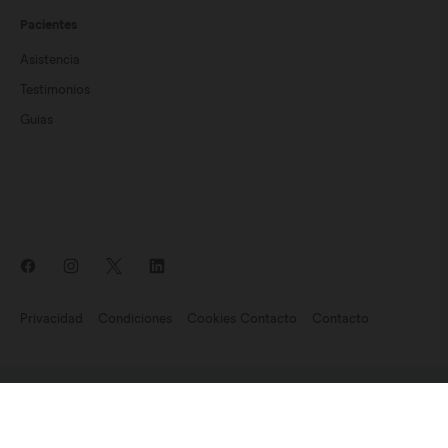
Pacientes
Asistencia
Testimonios
Guías
Privacidad
Condiciones
Cookies Contacto
Contacto
Noticias: Endomag forma parte de Hologic
©2007-2023 Endomagnetics, Ltd. (Endomag) es una sociedad