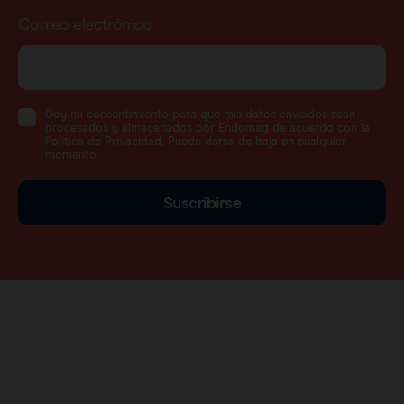
Correo electrónico
Doy mi consentimiento para que mis datos enviados sean
procesados y almacenados por Endomag de acuerdo con la
Política de Privacidad. Puede darse de baja en cualquier
momento.
Suscribirse