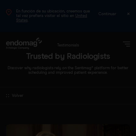
En función de su ubicación, creemos que
ES
Continuar
tal vez prefiera visitar el sitio en
United
States
.
Testimonials
Trusted by Radiologists
Discover why radiologists rely on the Sentimag® platform for better
scheduling and improved patient experience.
Volver
Magseed®
Magtrace®
Datos clínicos