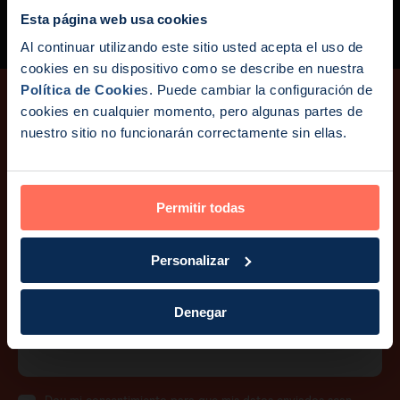
Placing Magseed in the Breast
Mrs. Victoria Sinnet
Esta página web usa cookies
Noticias:
Al continuar utilizando este sitio usted acepta el uso de
cookies en su dispositivo como se describe en nuestra
Endomag forma parte aho
Política de Cookie
s. Puede cambiar la configuración de
cookies en cualquier momento, pero algunas partes de
nuestro sitio no funcionarán correctamente sin ellas.
Suscríbase a nuestra lista de
correo.
Permitir todas
Regístrese para recibir por correo electrónico
actualizaciones ocasionales sobre anuncios de nuevos
productos, información del sector y los últimos avances
Personalizar
tecnológicos.
Denegar
Correo electrónico