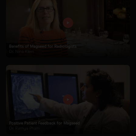
Sentimag® Gen 2
Preguntas frecuentes
Acerca de nosotros
Ver todos los productos
Trabaje con nosotros
Benefits of Magseed for Radiologists
Dr. Nina Klein
Positive Patient Feedback for Magseed
Dr. Ramya Pham