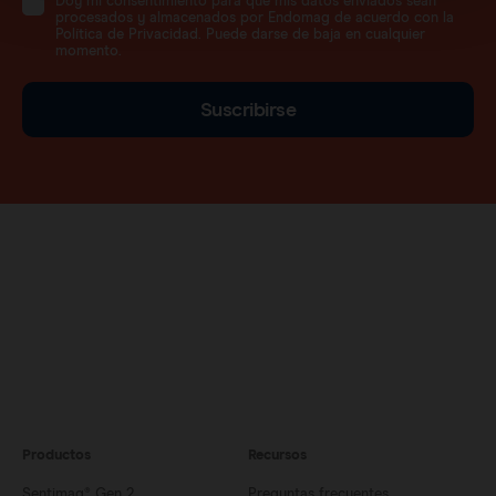
Doy mi consentimiento para que mis datos enviados sean
procesados y almacenados por Endomag de acuerdo con la
Política de Privacidad. Puede darse de baja en cualquier
momento.
Suscribirse
Productos
Recursos
Sentimag® Gen 2
Preguntas frecuentes