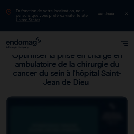
En fonction de votre localisation, nous
FR
continuer
pensons que vous préférez visiter le site
United States
.
Produit
•
Lecture en 1 min
Optimiser la prise en charge en
ambulatoire de la chirurgie du
cancer du sein à l'hôpital Saint-
Jean de Dieu
Magseed®
Magtrace®
Données cliniques