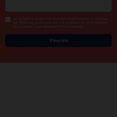
Je consens à ce que mes données soient traitées et stockées
par Endomag conformément à la politique de confidentialité.
Vous pouvez vous désinscrire à tout moment.
S’inscrire