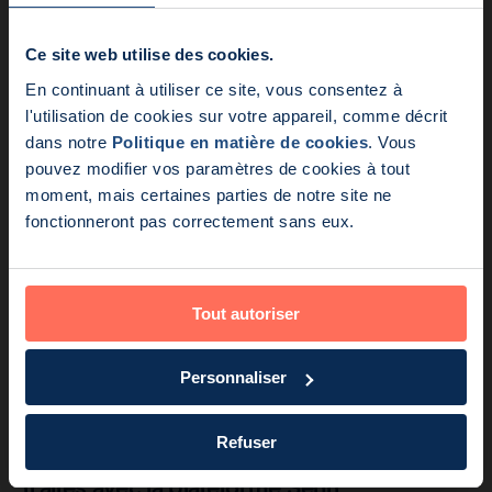
Produit
Lecture en 4 min
Pourquoi les utilisateurs de Magseed
Ce site web utilise des cookies.
devraient s'inscrire à l'étude MELOD…
En continuant à utiliser ce site, vous consentez à
Nouveautés:
l'utilisation de cookies sur votre appareil, comme décrit
dans notre
Politique en matière de cookies
. Vous
Endomag fait partie de Ho
pouvez modifier vos paramètres de cookies à tout
moment, mais certaines parties de notre site ne
fonctionneront pas correctement sans eux.
Tout autoriser
Personnaliser
Produit
Lecture en 4 min
Refuser
Célébration des plus de 500 000 patients
traités avec la plateforme Senti…