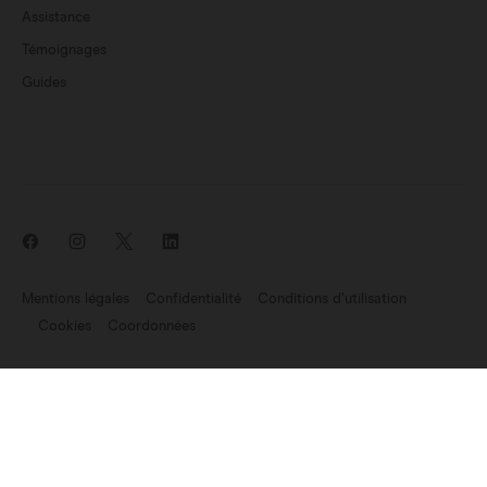
Assistance
Témoignages
Guides
Mentions légales
Confidentialité
Conditions d’utilisation
Cookies
Coordonnées
Nouveautés: Endomag fait partie de Hologic
©2007-2026 Endomagnetics Ltd (Endomag) est une entreprise
enregistrée en Angleterre et au Pays de Galles (No. 06227698).