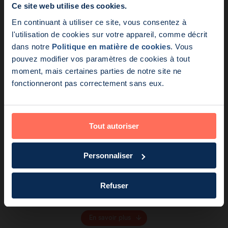
Le Dr Karakatsanis livre ses me…
Ce site web utilise des cookies.
En continuant à utiliser ce site, vous consentez à
Nouveautés:
l'utilisation de cookies sur votre appareil, comme décrit
dans notre
Politique en matière de cookies
. Vous
Endomag fait partie de Ho
pouvez modifier vos paramètres de cookies à tout
moment, mais certaines parties de notre site ne
fonctionneront pas correctement sans eux.
Tout autoriser
Personnaliser
Voix
Lecture en 1 min
SFCO 2023: Clipper le ganglion
Refuser
métastatique initial et mieux repérer les …
En savoir plus