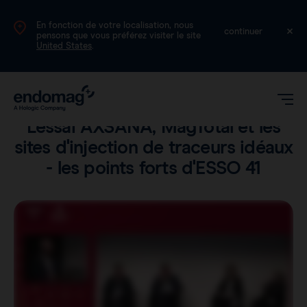
En fonction de votre localisation, nous
FR
continuer
pensons que vous préférez visiter le site
United States
.
Voix
•
Lecture en 1 min
L'essai AXSANA, MagTotal et les
sites d'injection de traceurs idéaux
- les points forts d'ESSO 41
Magseed®
Magtrace®
Données cliniques