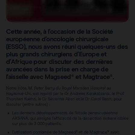
Sentimag® Gen 2
FAQs
À propos de nous
Voir tous les produits
Contenu téléchargeable
Carrière
Cette année, à l'occasion de la Société
européenne d'oncologie chirurgicale
(ESSO), nous avons réuni quelques-uns des
plus grands chirurgiens d'Europe et
d'Afrique pour discuter des dernières
avancées dans la prise en charge de
l'aisselle avec Magseed® et Magtrace®.
Notre hôte, M. Peter Barry du Royal Marsden Hospital au
Royaume-Uni, est rejoint par le Dr Andreas Karakatsanis, le Prof.
Thorsten Kuehn, le Dr Séverine Alran et le Dr Carol Benn, pour
discuter (entre autres) :
Les derniers développements de l'étude paneuropéenne
AXSANA, qui analyse l'efficacité de la dissection axillaire ciblée
sur plus de 3 000 patients.
L'utilisation combinée de Magseed® et de Magtrace® avec