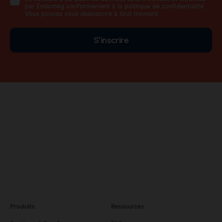
par Endomag conformément à la politique de confidentialité.
Vous pouvez vous désinscrire à tout moment.
S’inscrire
Produits
Ressources