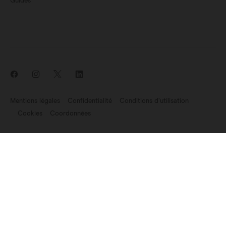
Guides
Mentions légales
Confidentialité
Conditions d’utilisation
Cookies
Coordonnées
Nouveautés: Endomag fait partie de Hologic
©2007-2026 Endomagnetics Ltd (Endomag) est une entreprise
enregistrée en Angleterre et au Pays de Galles (No. 06227698).
Siège:
330 Cambridge Science Park, Milton Road, Cambridge CB4
0WN, UK. N° de TVA : GB 947 7709 68