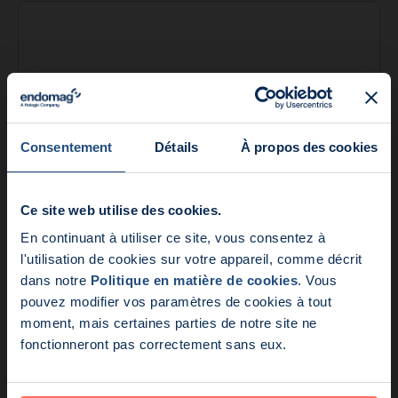
Consentement
Détails
À propos des cookies
Ce site web utilise des cookies.
Je souhaite recevoir les dernières nouvelles,
En continuant à utiliser ce site, vous consentez à
Nouveautés:
mises à jour et plus encore d'Endomag
l'utilisation de cookies sur votre appareil, comme décrit
dans notre
Politique en matière de cookies
. Vous
En soumettant ce formulaire, je consens à ce que mes données
Endomag fait partie de Ho
pouvez modifier vos paramètres de cookies à tout
soient traitées et stockées par Endomag (et les sociétés de son
groupe le cas échéant) conformément à la politique de
moment, mais certaines parties de notre site ne
confidentialité.
fonctionneront pas correctement sans eux.
Envoyer votre demande