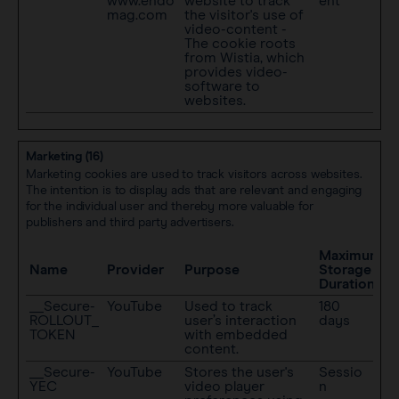
www.endo
website to track
ent
mag.com
the visitor's use of
video-content -
The cookie roots
from Wistia, which
provides video-
software to
websites.
Marketing (16)
Marketing cookies are used to track visitors across websites.
The intention is to display ads that are relevant and engaging
for the individual user and thereby more valuable for
publishers and third party advertisers.
Maximum
Name
Provider
Purpose
Storage
Duration
__Secure-
YouTube
Used to track
180
ROLLOUT_
user’s interaction
days
TOKEN
with embedded
content.
__Secure-
YouTube
Stores the user's
Sessio
YEC
video player
n