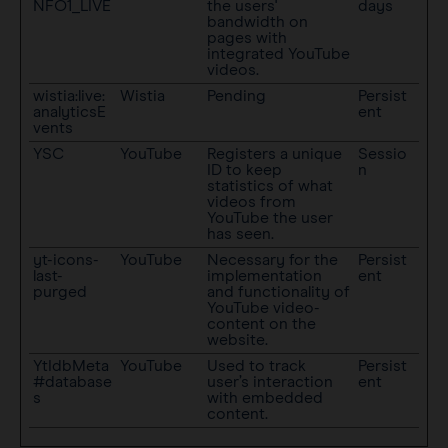
NFO1_LIVE
the users'
days
bandwidth on
pages with
integrated YouTube
videos.
wistia:live:
Wistia
Pending
Persist
analyticsE
ent
vents
YSC
YouTube
Registers a unique
Sessio
ID to keep
n
statistics of what
videos from
YouTube the user
has seen.
yt-icons-
YouTube
Necessary for the
Persist
last-
implementation
ent
purged
and functionality of
YouTube video-
content on the
website.
YtIdbMeta
YouTube
Used to track
Persist
#database
user’s interaction
ent
s
with embedded
content.