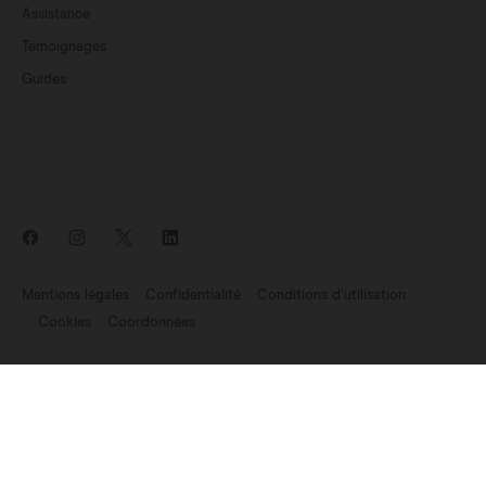
Assistance
Témoignages
Guides
Mentions légales
Confidentialité
Conditions d’utilisation
Cookies
Coordonnées
Nouveautés: Endomag fait partie de Hologic
©2007-2026 Endomagnetics Ltd (Endomag) est une entreprise
enregistrée en Angleterre et au Pays de Galles (No. 06227698).
Siège:
330 Cambridge Science Park, Milton Road, Cambridge CB4