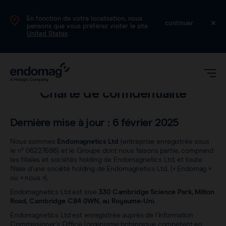
En fonction de votre localisation, nous
FR
continuer
pensons que vous préférez visiter le site
United States
.
Juridique
Charte de confidentialité
Dernière mise à jour : 6 février 2025
Nous sommes
Endomagnetics Ltd
(entreprise enregistrée sous
le n° 06227698) et le Groupe dont nous faisons partie, comprend
les filiales et sociétés holding de Endomagnetics Ltd, et toute
Magseed®
filiale d’une société holding de Endomagnetics Ltd. (« Endomag »
ou « nous »).
Endomagnetics Ltd est sise
330 Cambridge Science Park, Milton
Magtrace®
Road, Cambridge CB4 0WN, au Royaume-Uni
.
Données cliniques
Endomagnetics Ltd est enregistrée auprès de l’Information
Commissioner’s Office (organisme britannique compétent en