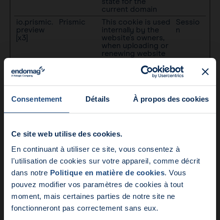
state for the
current domain
io.prismic.
Prismic
This cookie is used
Sessio
preview
internally by the
n
[x3]
website’s owners,
when uploading or
renewing website
content.
io.prismic.
Prismic
This cookie is used
Sessio
previewSe
internally by the
n
ssion [x3]
website’s owners,
when uploading or
Consentement
Détails
À propos des cookies
renewing website
content.
li_gc
LinkedIn
Stores the user's
180
Ce site web utilise des cookies.
cookie consent
days
state for the
En continuant à utiliser ce site, vous consentez à
current domain
Nouveautés:
l'utilisation de cookies sur votre appareil, comme décrit
test_cooki
Google
Used to check if
1 day
e
the user's browser
dans notre
Politique en matière de cookies
. Vous
Endomag fait partie de Ho
supports cookies.
pouvez modifier vos paramètres de cookies à tout
moment, mais certaines parties de notre site ne
fonctionneront pas correctement sans eux.
Preferences (3)
Preference cookies enable a website to remember information