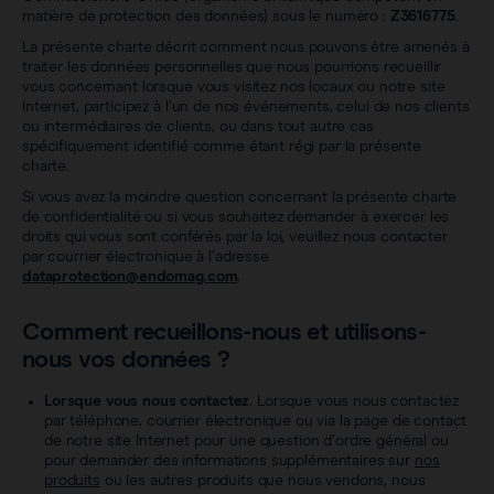
Sentimag® Gen 2
FAQs
matière de protection des données) sous le numéro :
Z3616775.
À propos de nous
La présente charte décrit comment nous pouvons être amenés à
Voir tous les produits
traiter les données personnelles que nous pourrions recueillir
Contenu téléchargeable
vous concernant lorsque vous visitez nos locaux ou notre site
Carrière
Internet, participez à l’un de nos événements, celui de nos clients
ou intermédiaires de clients, ou dans tout autre cas
spécifiquement identifié comme étant régi par la présente
charte.
Si vous avez la moindre question concernant la présente charte
de confidentialité ou si vous souhaitez demander à exercer les
droits qui vous sont conférés par la loi, veuillez nous contacter
par courrier électronique à l’adresse
dataprotection@endomag.com
.
Comment recueillons-nous et utilisons-
nous vos données ?
Lorsque vous nous contactez
. Lorsque vous nous contactez
par téléphone, courrier électronique ou via la page de contact
de notre site Internet pour une question d’ordre général ou
pour demander des informations supplémentaires sur
nos
produits
ou les autres produits que nous vendons, nous