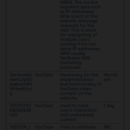
(ABM). The cookie
registers data such
as IP-addresses,
time spent on the
website and page
requests for the
visit. This is used
for retargeting of
multiple users
rooting from the
same IP-addresses.
ABM usually
facilitates B2B
marketing
purposes.
ServiceWo
YouTube
Necessary for the
Persist
rkerLogsD
implementation
ent
atabase#S
and functionality of
WHealthLo
YouTube video-
g
content on the
website.
TESTCOO
YouTube
Used to track
1 day
KIESENAB
user’s interaction
LED
with embedded
content.
VISITOR_I
YouTube
Tries to estimate
180