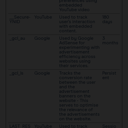
preferences using
embedded
YouTube video
__Secure-
YouTube
Used to track
180
YNID
user’s interaction
days
with embedded
content.
_gcl_au
Google
Used by Google
3
AdSense for
months
experimenting with
advertisement
efficiency across
websites using
their services.
_gcl_ls
Google
Tracks the
Persist
conversion rate
ent
between the user
and the
advertisement
banners on the
website - This
serves to optimise
the relevance of
the advertisements
on the website.
LAST_RES
YouTube
Used to track
Sessio