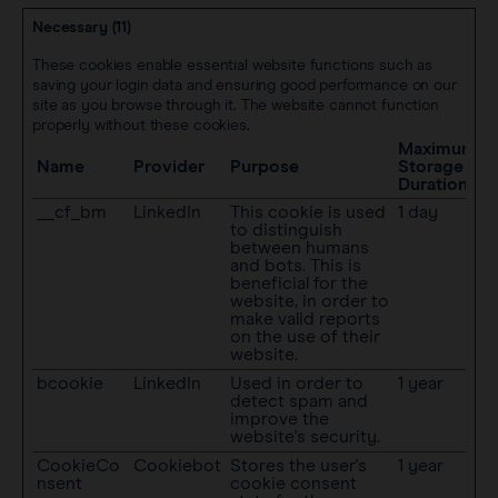
Necessary (11)
These cookies enable essential website functions such as
saving your login data and ensuring good performance on our
site as you browse through it. The website cannot function
properly without these cookies.
Maximum
Name
Provider
Purpose
Storage
Duration
__cf_bm
LinkedIn
This cookie is used
1 day
to distinguish
between humans
and bots. This is
beneficial for the
website, in order to
make valid reports
on the use of their
website.
bcookie
LinkedIn
Used in order to
1 year
detect spam and
improve the
website's security.
CookieCo
Cookiebot
Stores the user's
1 year
nsent
cookie consent