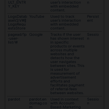
ULT_ENTR
user’s interaction
n
Y_KEY
with embedded
content.
LogsDatab
YouTube
Used to track
Persist
aseV2:V#||
user’s interaction
ent
LogsRequ
with embedded
estsStore
content.
pagead/1p
Google
Tracks if the user
Sessio
-user-
has shown interest
n
list/#
in specific
products or events
across multiple
websites and
detects how the
user navigates
between sites. This
is used for
measurement of
advertisement
efforts and
facilitates payment
of referral-fees
between websites.
pardot
pardot.en
Used in context
Sessio
domag.co
with Account-
n
m
Based-Marketing