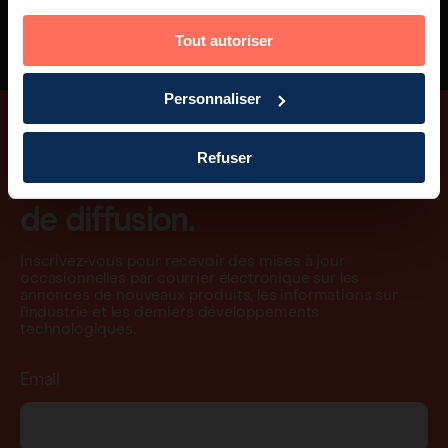
How to do a Breast Exam
Dr. Anne Peled & Dr. Allison DiPasquale
Tout autoriser
Personnaliser
Refuser
Inscrivez-vous à notre liste
de diffusion.
Inscrivez-vous pour recevoir des mises à jour
occasionnelles par courrier électronique sur les
annonces de nouveaux produits, les informations sur
l'industrie et les derniers développements
technologiques.
Email