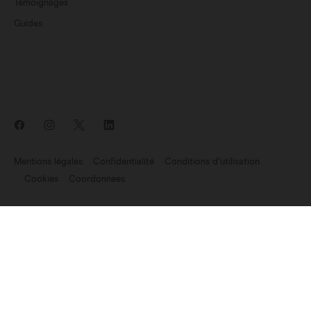
Témoignages
Guides
Mentions légales
Confidentialité
Conditions d’utilisation
Cookies
Coordonnées
Nouveautés: Endomag fait partie de Hologic
©2007-2026 Endomagnetics Ltd (Endomag) est une entreprise
enregistrée en Angleterre et au Pays de Galles (No. 06227698).
Siège:
330 Cambridge Science Park, Milton Road, Cambridge CB4
0WN, UK. N° de TVA : GB 947 7709 68