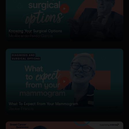
Sentimag® Gen 2
FAQs
À propos de nous
Voir tous les produits
Contenu téléchargeable
Carrière
Knowing Your Surgical Options
Mr. Ricardo Pardo-Garcia
What To Expect From Your Mammogram
Jackie Francis