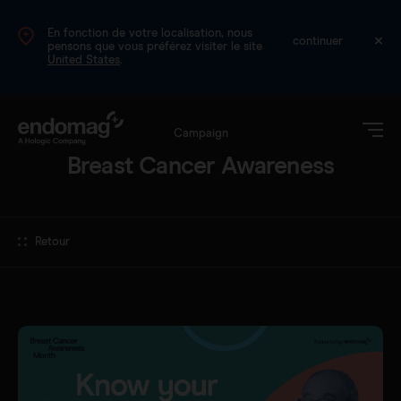
En fonction de votre localisation, nous
FR
continuer
pensons que vous préférez visiter le site
United States
.
Campaign
Breast Cancer Awareness
Retour
Magseed®
Magtrace®
Données cliniques