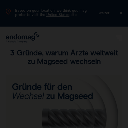
Based on your location, we think you may
DE
weiter
prefer to visit the
United States
site.
Produkt
•
Lesezeit: 2 Minuten
3 Gründe, warum Ärzte weltweit
zu Magseed wechseln
Magseed®
Magtrace®
Klinische Daten