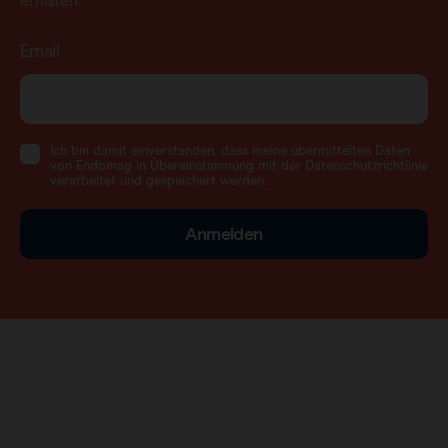
erhalten.
Email
Ich bin damit einverstanden, dass meine übermittelten Daten
von Endomag in Übereinstimmung mit der Datenschutzrichtlinie
verarbeitet und gespeichert werden.
Anmelden