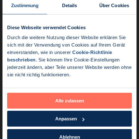
für die Sentinel-Node-Entfernung mit großem Erfolg eingesetzt
Zustimmung
Details
Über Cookies
werden können.
Bei der reinen Tumorlokalisierung wurde eine beeindruckend
niedrige Reexzisionsrate von weniger als 3 % und eine hohe
Diese Webseite verwendet Cookies
Zufriedenheit der Kliniker mit der Technik festgestellt.
Durch die weitere Nutzung dieser Website erklären Sie
→
Dr. Karakatsanis erklärt die Vorteile der MagTotal-Technik
Aktuelle Nachrichten:
sich mit der Verwendung von Cookies auf Ihrem Gerät
Möchten Sie den nächesten Schritt gehen?
einverstanden, wie in unserer
Cookie-Richtlinie
Endomag ist Teil von Holo
→
Sprechen Sie mit einem Mitglied unseres Teams, um eine
beschrieben
. Sie können Ihre Cookie-Einstellungen
Probestellung zu vereinbaren
jederzeit ändern, aber Teile unserer Website werden ohne
→
Erfahren Sie mehr über Magseed
sie nicht richtig funktionieren.
Alle zulassen
Ähnliche Artikel
Anpassen
Ablehnen