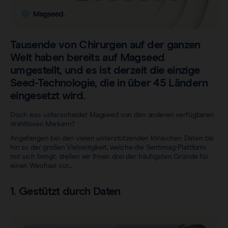
Sentimag® Gen 2
Downloads
Wir über uns.
Alle Produkte anzeigen
Häufig gestellte Fragen
Stellenmarkt
Tausende von Chirurgen auf der ganzen
Welt haben bereits auf Magseed
umgestellt, und es ist derzeit die einzige
Seed-Technologie, die in über 45 Ländern
eingesetzt wird.
Doch was unterscheidet Magseed von den anderen verfügbaren
drahtlosen Markern?
Angefangen bei den vielen unterstützenden klinischen Daten bis
hin zu der großen Vielseitigkeit, welche die Sentimag-Plattform
mit sich bringt, stellen wir Ihnen drei der häufigsten Gründe für
einen Wechsel vor...
1. Gestützt durch Daten