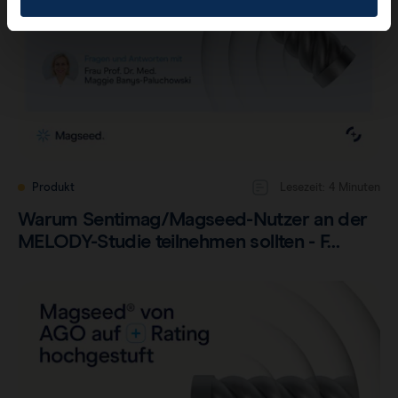
Produkt
Lesezeit: 4 Minuten
Warum Sentimag/Magseed-Nutzer an der
MELODY-Studie teilnehmen sollten - F…