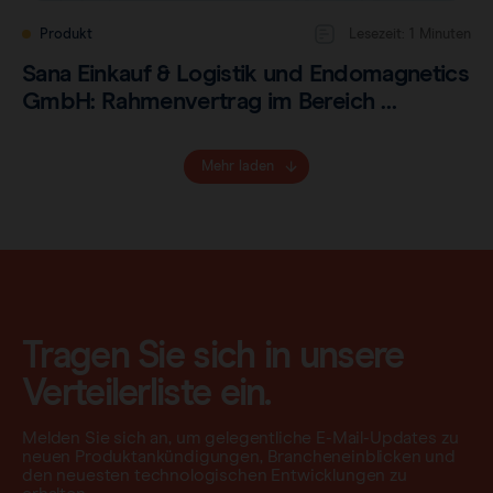
Produkt
Lesezeit: 1 Minuten
Sana Einkauf & Logistik und Endomagnetics
GmbH: Rahmenvertrag im Bereich …
Mehr laden
Tragen Sie sich in unsere
Verteilerliste ein.
Melden Sie sich an, um gelegentliche E-Mail-Updates zu
neuen Produktankündigungen, Brancheneinblicken und
den neuesten technologischen Entwicklungen zu