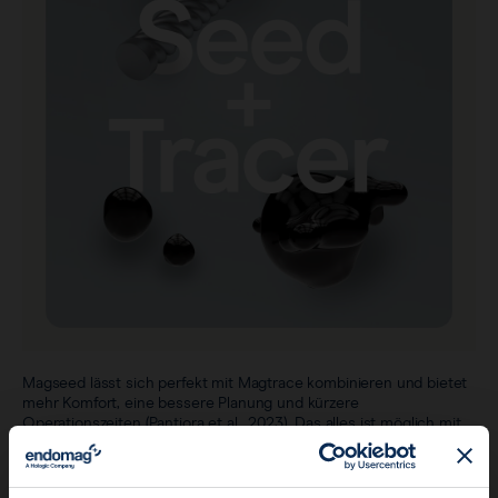
Magseed lässt sich perfekt mit Magtrace kombinieren und bietet
mehr Komfort, eine bessere Planung und kürzere
Operationszeiten (Pantiora et al., 2023). Das alles ist möglich mit
nur einer Sentimag-Plattform und nur einer Sonde.
Die von der Universität Uppsala geleitete
MagTotal-Studie
zeigt,
dass Magseed für die Lokalisierung von Läsionen und Magtrace