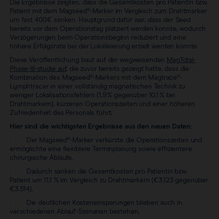
Die Ergebnisse zeigten, dass die Gesamtkosten pro Patientin bzw.
Patient mit dem Magseed®-Marker im Vergleich zum Drahtmarker
um fast 400 € sanken. Hauptgrund dafür war, dass der Seed
bereits vor dem Operationstag platziert werden konnte, wodurch
Verzögerungen beim Operationsbeginn reduziert und eine
höhere Erfolgsrate bei der Lokalisierung erzielt werden konnte.
Diese Veröffentlichung baut auf der wegweisenden
MagTotal-
Phase-III-studie auf
, die zuvor bereits gezeigt hatte, dass die
Kombination des Magseed®-Markers mit dem Magtrace®-
Lymphtracer in einer vollständig magnetischen Technik zu
weniger Lokalisationsfehlern (1,9 % gegenüber 10,1 % bei
Drahtmarkern), kürzeren Operationszeiten und einer höheren
Zufriedenheit des Personals führt.
Hier sind die wichtigsten Ergebnisse aus den neuen Daten:
· Der Magseed®-Marker verkürzte die Operationszeiten und
ermöglichte eine flexiblere Terminplanung sowie effizientere
chirurgische Abläufe.
· Dadurch sanken die Gesamtkosten pro Patientin bzw.
Patient um 11,1 % im Vergleich zu Drahtmarkern (€3.123 gegenüber
€3.514).
· Die deutlichen Kosteneinsparungen blieben auch in
verschiedenen Ablauf-Szenarien bestehen.