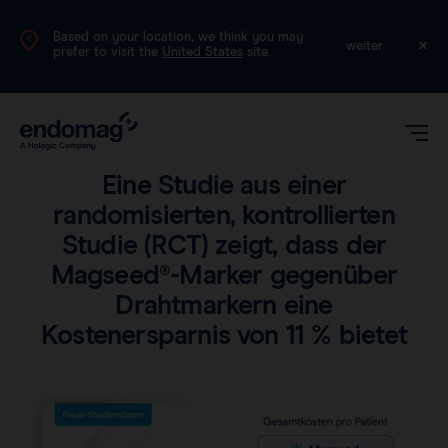
Based on your location, we think you may
DE
weiter
prefer to visit the
United States
site.
Produkt
•
Lesezeit: 2 Minuten
Eine Studie aus einer
randomisierten, kontrollierten
Studie (RCT) zeigt, dass der
Magseed®-Marker gegenüber
Drahtmarkern eine
Kostenersparnis von 11 % bietet
Magseed®
Magtrace®
Klinische Daten