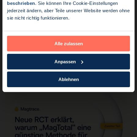
Endomag ist Teil von Holo
beschrieben
. Sie können Ihre Cookie-Einstellungen
jederzeit ändern, aber Teile unserer Website werden ohne
sie nicht richtig funktionieren.
Alle zulassen
Produkt
Lesezeit: 2 Minuten
Anpassen
Der Magseed® Marker erhält die EU-MDR-
Zertifizierung
Ablehnen