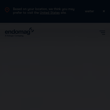
Based on your location, we think you may
DE
weiter
prefer to visit the
United States
site.
Marker
Plattform
Magseed®
Sentimag® Gen 2
Magtrace®
Magseed®
Magtrace®
Klinische Daten