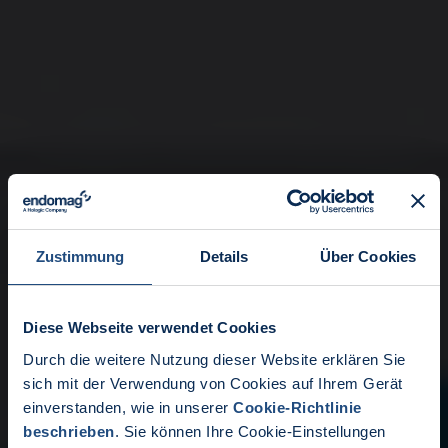
Zustimmung
Details
Über Cookies
Sentimag®
Diese Webseite verwendet Cookies
Lokalisierung und
Durch die weitere Nutzung dieser Website erklären Sie
Aktuelle Nachrichten:
Staging zusammen
sich mit der Verwendung von Cookies auf Ihrem Gerät
einverstanden, wie in unserer
Cookie-Richtlinie
auf einer Plattform
Endomag ist Teil von Holo
beschrieben
. Sie können Ihre Cookie-Einstellungen