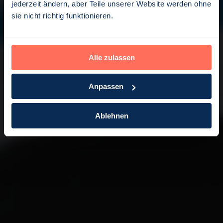
jederzeit ändern, aber Teile unserer Website werden ohne
Profitieren Sie von größerer Flexibilität
sie nicht richtig funktionieren.
und Präzision in der Brustchirurgie: mit
unserem magnetismus-basierten
chirurgischen Orientierungssystem. Mit
dem Sentimag®-System können Sie
Läsionen lokalisieren und Sentinel-
Alle zulassen
Knoten Biopsien durchfdühren, ganz
ohne Drähte und radioaktive Tracer.
Anpassen
Ablehnen