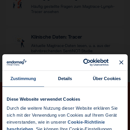
Häufig gestellte Fragen zum Magtrace-Lymph-
Tracer ansehen
Klinische Daten: Tracer
Aktuelle Magtrace-Daten lesen, u. a. aus der
bahnbrechenden SentiNOT-Studie
Zustimmung
Details
Über Cookies
Diese Webseite verwendet Cookies
Tragen Sie sich in unsere
Durch die weitere Nutzung dieser Website erklären Sie
Aktuelle Nachrichten:
sich mit der Verwendung von Cookies auf Ihrem Gerät
Verteilerliste ein.
einverstanden, wie in unserer
Cookie-Richtlinie
Endomag ist Teil von Holo
beschrieben
. Sie können Ihre Cookie-Einstellungen